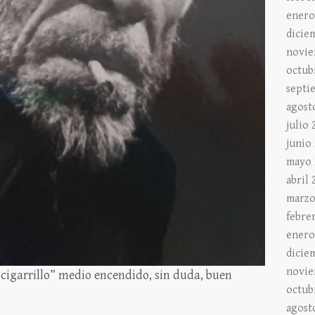
enero
dicie
novie
octub
septi
agost
julio 
junio
mayo 
abril 
marzo
febre
enero
dicie
novie
 “cigarrillo” medio encendido, sin duda, buen
octub
agost