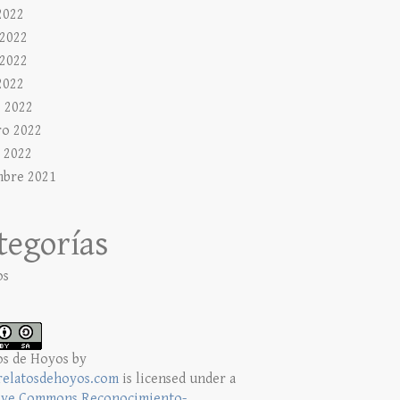
2022
 2022
2022
2022
 2022
ro 2022
 2022
mbre 2021
tegorías
os
os de Hoyos
by
elatosdehoyos.com
is licensed under a
ive Commons Reconocimiento-