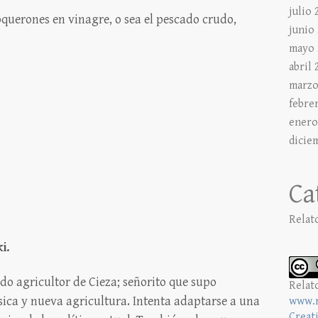
julio 
boquerones en vinagre, o sea el pescado crudo,
junio
mayo 
abril 
marzo
febre
enero
dicie
Ca
Relat
i.
ado agricultor de Cieza; señorito que supo
Relat
ásica y nueva agricultura. Intenta adaptarse a una
www.r
Creat