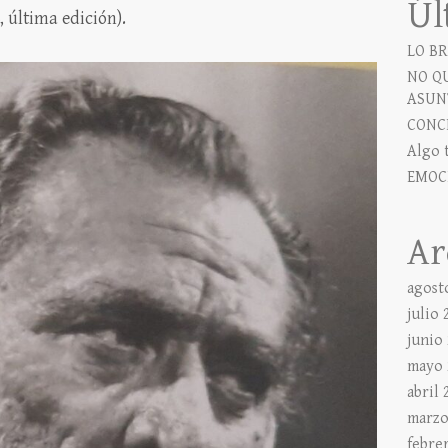
Úl
, última edición).
LO BR
NO Q
ASUN
CONC
Algo 
EMOC
Ar
agost
julio 
junio
mayo 
abril 
marzo
febre