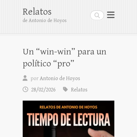
Relatos
Buscar
de Antonio de Hoyos
Un “win-win” para un
político “pro”
por
Antonio de Hoyos
28/02/2026
Relatos